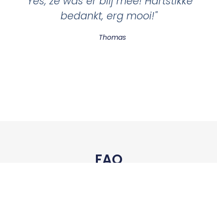
"Yes, ze was er blij mee! Hartstikke
bedankt, erg mooi!"
Thomas
FAQ
Wat Is Je Werkwijze?